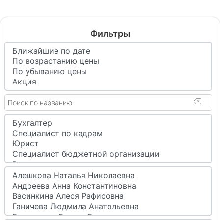
арбитражного процесса
Подвальный И. О.
Фильтры
в записи
от 2 880 ₽
Клиентам бесплатно
Семинар
ВЭД 2026: контракты, контроль, налоги и новые
риски в условиях санкций
Ганичева Л. А.
в записи
10-часовой сертификат ИПБ
от 5 500 ₽