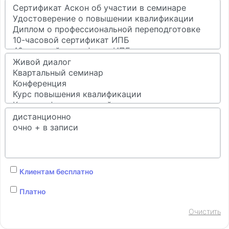
Семинар-тренинг
Какие особенности надо учесть
налогоплательщикам на УСН с 2026 года
Самусевич Т. Н.
в записи
от 2 070 ₽
Клиентам бесплатно
Семинар
Налоговая реформа 2026 года. Обзор ключевых
изменений в области налогообложения и
Клиентам бесплатно
бухгалтерского учета
Платно
Самкова Н. А.
Очистить
в записи