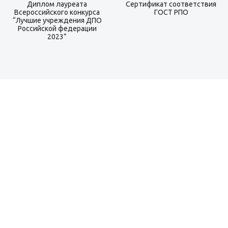
Диплом лауреата
Сертификат соответствия
Всероссийского конкурса
ГОСТ РПО
“Лучшие учреждения ДПО
Российской федерации
2023”
1998
год проведения первого семинара Аскон
9 895
мероприятий мы провели за 21 год работы