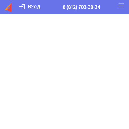
Вход
8 (812) 703-38-34
О компании
Центр профессионального
развития (ЦПР) «Аскон»
— мультипрофессиональный
образовательный центр. Благодаря
нам бухгалтеры, специалисты
по кадровому делопроизводству,
юристы и руководители получают
актуальные профессиональные
знания.