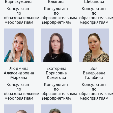
Барнахужаева
Ельцова
Шибанова
Консультант
Консультант
Консультант
по
по
по
образовательным
образовательным
образовательны
мероприятиям
мероприятиям
мероприятиям
Людмила
Екатерина
Зоя
Александровна
Борисовна
Валерьевна
Маркина
Каметова
Галибина
Консультант
Консультант
Консультант
по
по
по
образовательным
образовательным
образовательны
мероприятиям
мероприятиям
мероприятиям