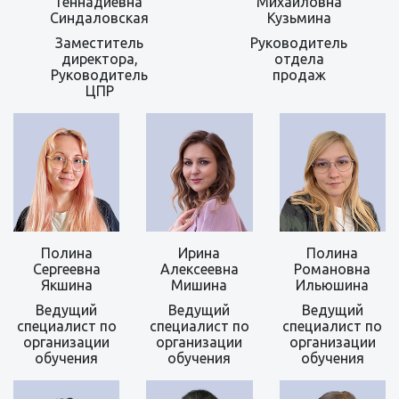
Геннадиевна
Михайловна
Синдаловская
Кузьмина
Заместитель
Руководитель
директора,
отдела
Руководитель
продаж
ЦПР
Полина
Ирина
Полина
Сергеевна
Алексеевна
Романовна
Якшина
Мишина
Ильюшина
Ведущий
Ведущий
Ведущий
специалист по
специалист по
специалист по
организации
организации
организации
обучения
обучения
обучения