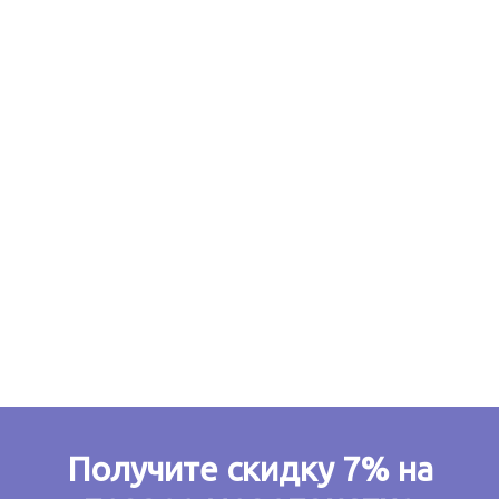
15
стран, где мы проводили семинары
20
городов РФ, в которых транслируются наши
мероприятия
Получите скидку 7% на