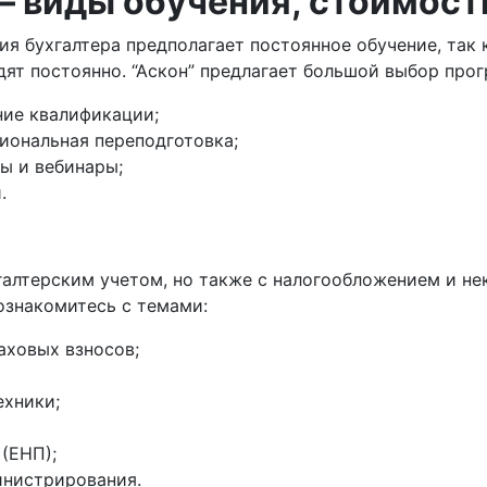
– виды обучения, стоимост
я бухгалтера предполагает постоянное обучение, так 
ят постоянно. “Аскон” предлагает большой выбор прог
ие квалификации;
иональная переподготовка;
ы и вебинары;
.
хгалтерским учетом, но также с налогообложением и 
ознакомитесь с темами:
аховых взносов;
ехники;
(ЕНП);
инистрирования.