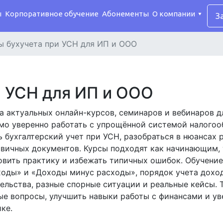
ы
Корпоративное обучение
Абонементы
О компании
З
ы бухучета при УСН для ИП и ООО
и УСН для ИП и ООО
а актуальных онлайн-курсов, семинаров и вебинаров д
мо уверенно работать с упрощённой системой налогоо
бухгалтерский учет при УСН, разобраться в нюансах р
рвичных документов. Курсы подходят как начинающим, 
новить практику и избежать типичных ошибок. Обучени
оды» и «Доходы минус расходы», порядок учета доход
ельства, разные спорные ситуации и реальные кейсы. 
тые вопросы, улучшить навыки работы с финансами и у
ке.