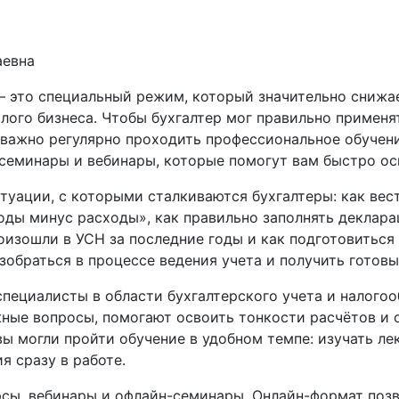
аевна
 это специальный режим, который значительно снижае
ого бизнеса. Чтобы бухгалтер мог правильно применят
, важно регулярно проходить профессиональное обучен
 семинары и вебинары, которые помогут вам быстро ос
туации, с которыми сталкиваются бухгалтеры: как вес
ды минус расходы», как правильно заполнять деклара
оизошли в УСН за последние годы и как подготовиться
азобраться в процессе ведения учета и получить готов
пециалисты в области бухгалтерского учета и налого
ные вопросы, помогают освоить тонкости расчётов и о
ы могли пройти обучение в удобном темпе: изучать ле
я сразу в работе.
сы, вебинары и офлайн-семинары. Онлайн-формат позв