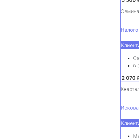
Семина
Налого
Клиент
Са
в 
от 2 070 
Кварта
Искова
Клиент
Ма