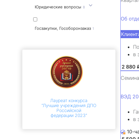
Юридические вопросы
8
Об отд
Госзакупки, Гособоронзаказ
1
Клиент
По
в 
от 2 880 
Семин
ВЭД 20
Лауреат конкурса
“Лучшие учреждения ДПО
Российской
Га
федерации 2023”
в 
10-ч
от 5 500 