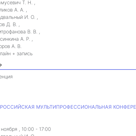
мусевич Т. Н.
,
ликов А. А.
,
двальный И. О.
,
ов Д. В.
,
трофанова В. В.
,
синкина А. Р.
,
оров А. В.
лайн + запись
₽
енция
ВСЕРОССИЙСКАЯ МУЛЬТИПРОФЕССИОНАЛЬНАЯ КОНФЕРЕН
а
 ноября
, 10:00 - 17:00