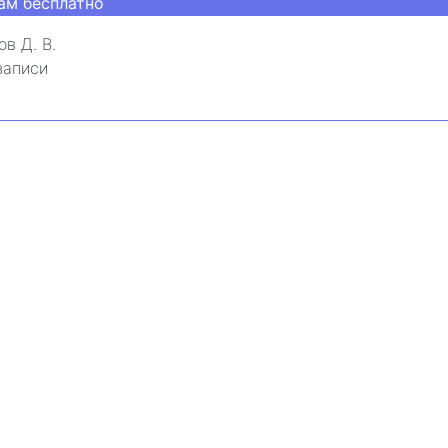
ам бесплатно
ов Д. В.
записи
льный семинар
ьные вопросы судебно-арбитражной практики: Госзак
нопольные нарушения. Таможенные споры
ам бесплатно
двальный И. О.
записи
₽
-класс по КонсультантПлюс