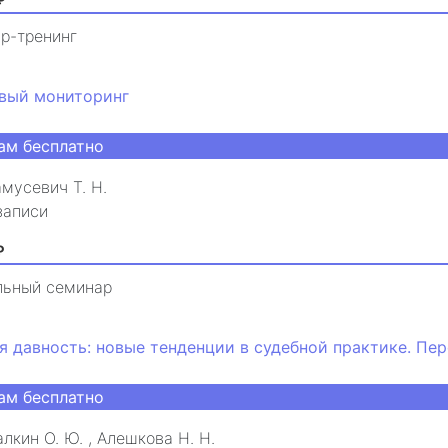
р-тренинг
вый мониторинг
ам бесплатно
мусевич Т. Н.
записи
₽
льный семинар
я давность: новые тенденции в судебной практике. Пе
ам бесплатно
лкин О. Ю.
,
Алешкова Н. Н.