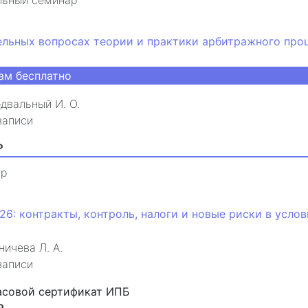
ельных вопросах теории и практики арбитражного про
ам бесплатно
двальный И. О.
записи
₽
ар
26: контракты, контроль, налоги и новые риски в усло
ничева Л. А.
записи
асовой сертификат ИПБ
₽