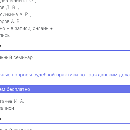
двальный И. О.
,
ов Д. В.
,
синкина А. Р.
,
оров А. В.
но + в записи, онлайн +
пись
₽
льный семинар
ьные вопросы судебной практики по гражданским дел
ам бесплатно
гачев И. А.
записи
₽
льный семинар