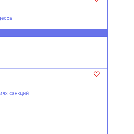
цесса
виях санкций