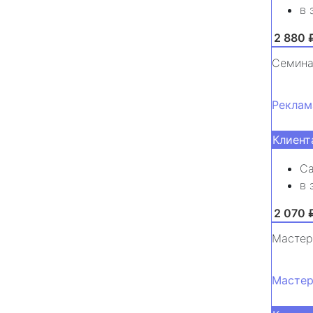
в 
от 2 880 
Семина
Реклам
Клиент
Са
в 
от 2 070 
Мастер
Мастер