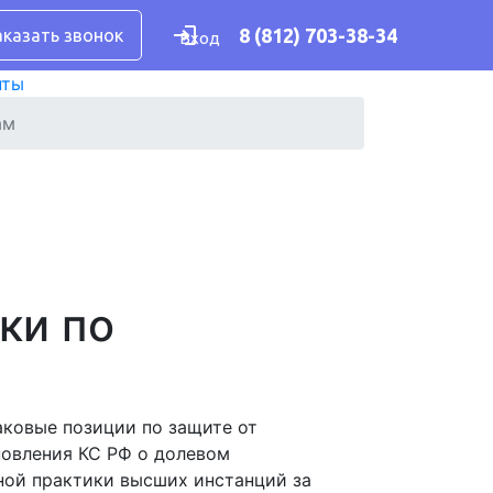
8 (812) 703-38-34
аказать звонок
Вход
нты
ам
ки по
ковые позиции по защите от
новления КС РФ о долевом
бной практики высших инстанций за