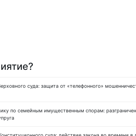
иятие?
Верховного суда:
защита от «телефонного» мошенничест
тику по семейным имущественным спорам:
разграничен
супруга
Конституционного суда:
действие закона во времени в