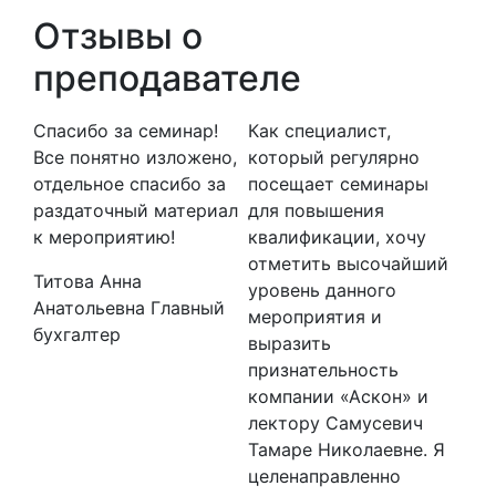
Отзывы о
преподавателе
Спасибо за семинар!
Как специалист,
Чет
ыми
Все понятно изложено,
который регулярно
мат
отдельное спасибо за
посещает семинары
ком
раздаточный материал
для повышения
Гор
к мероприятию!
квалификации, хочу
 по
Ива
отметить высочайший
Титова Анна
пер
уровень данного
Анатольевна
Главный
мероприятия и
бухгалтер
выразить
признательность
компании «Аскон» и
лектору Самусевич
Тамаре Николаевне. Я
целенаправленно