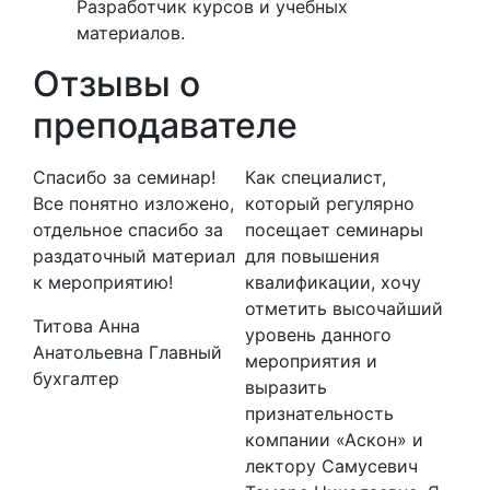
Разработчик курсов и учебных
материалов.
Отзывы о
преподавателе
Спасибо за семинар!
Как специалист,
Чет
ыми
Все понятно изложено,
который регулярно
мат
отдельное спасибо за
посещает семинары
ком
раздаточный материал
для повышения
Гор
к мероприятию!
квалификации, хочу
 по
Ива
отметить высочайший
Титова Анна
пер
уровень данного
Анатольевна
Главный
мероприятия и
бухгалтер
выразить
признательность
компании «Аскон» и
лектору Самусевич