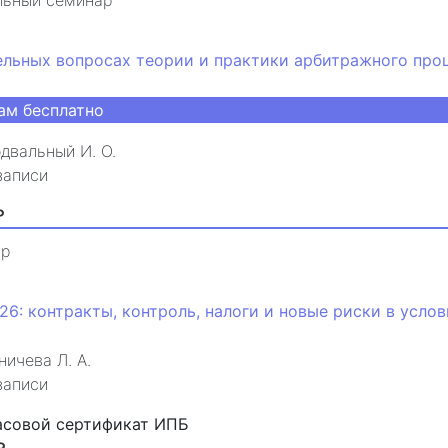
ельных вопросах теории и практики арбитражного про
ам бесплатно
двальный И. О.
записи
₽
ар
26: контракты, контроль, налоги и новые риски в усло
ничева Л. А.
записи
асовой сертификат ИПБ
₽