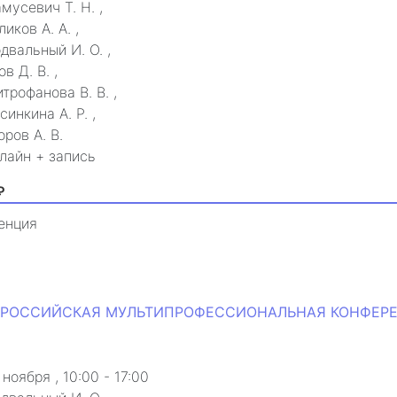
мусевич Т. Н.
,
ликов А. А.
,
двальный И. О.
,
ов Д. В.
,
трофанова В. В.
,
синкина А. Р.
,
оров А. В.
лайн + запись
₽
енция
ВСЕРОССИЙСКАЯ МУЛЬТИПРОФЕССИОНАЛЬНАЯ КОНФЕРЕН
а
 ноября
, 10:00 - 17:00