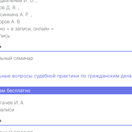
двальный И. О.
,
ов Д. В.
,
синкина А. Р.
,
оров А. В.
но + в записи, онлайн +
пись
₽
льный семинар
ьные вопросы судебной практики по гражданским дел
ам бесплатно
гачев И. А.
записи
₽
льный семинар