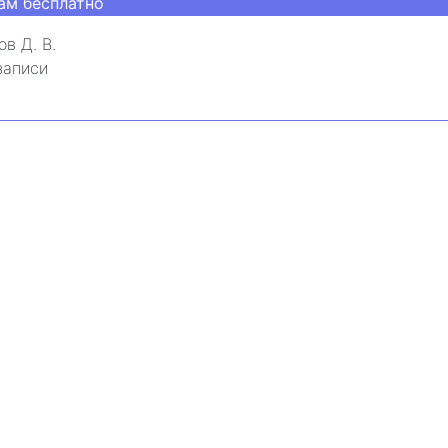
ам бесплатно
ов Д. В.
записи
льный семинар
ьные вопросы судебно-арбитражной практики: Госзак
нопольные нарушения. Таможенные споры
ам бесплатно
двальный И. О.
записи
₽
-класс по КонсультантПлюс