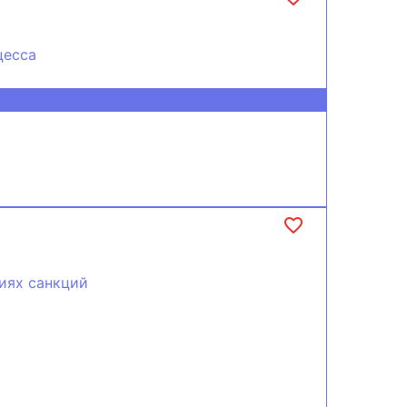
цесса
виях санкций