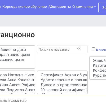
ы
Корпоративное обучение
Абонементы
О компании
З
танционно
Клиен
льный семинар