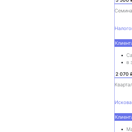
Семина
Налого
Клиент
Са
в 
от 2 070 
Кварта
Искова
Клиент
Ма