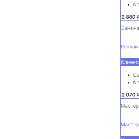
в 
от 2 880 
Семина
Реклам
Клиент
Са
в 
от 2 070 
Мастер
Мастер