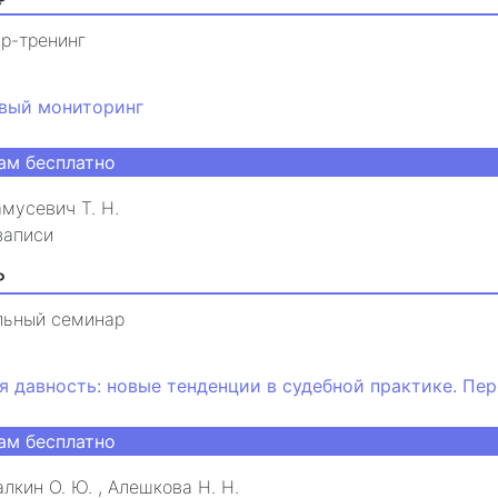
р-тренинг
вый мониторинг
ам бесплатно
мусевич Т. Н.
записи
₽
льный семинар
я давность: новые тенденции в судебной практике. Пе
ам бесплатно
лкин О. Ю.
,
Алешкова Н. Н.