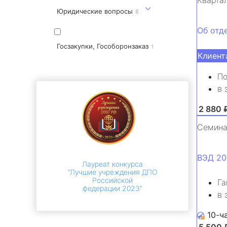
Юридические вопросы
8
Об отд
Госзакупки, Гособоронзаказ
1
Клиент
По
в 
от 2 880 
Семин
ВЭД 20
Лауреат конкурса
“Лучшие учреждения ДПО
Российской
Га
федерации 2023”
в 
10-ч
от 5 500 