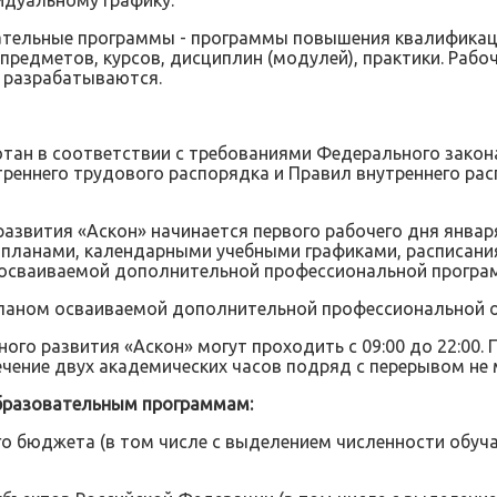
идуальному графику.
тельные программы - программы повышения квалификаци
 предметов, курсов, дисциплин (модулей), практики. Ра
 разрабатываются.
тан в соответствии с требованиями Федерального закона
утреннего трудового распорядка и Правил внутреннего р
азвития «Аскон» начинается первого рабочего дня января
ланами, календарными учебными графиками, расписаниям
 осваиваемой дополнительной профессиональной програ
планом осваиваемой дополнительной профессиональной 
ого развития «Аскон» могут проходить с 09:00 до 22:00
ечение двух академических часов подряд с перерывом не 
бразовательным программам:
го бюджета (в том числе с выделением численности обу