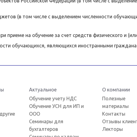
бъектов Российской Федерации (в том числе с выделени
джетов (в том числе с выделением численности обучаю
и приеме на обучение за счет средств физического и (ил
и обучающихся, являющихся иностранными граждан
сы
Актуальное
О компании
Обучение учету НДС
Полезные
Обучение УСН для ИП и
материалы
другие
ООО
Контакты
Семинары для
Отзывы клиен
бухгалтеров
Лекторы
Семинары по кадрам