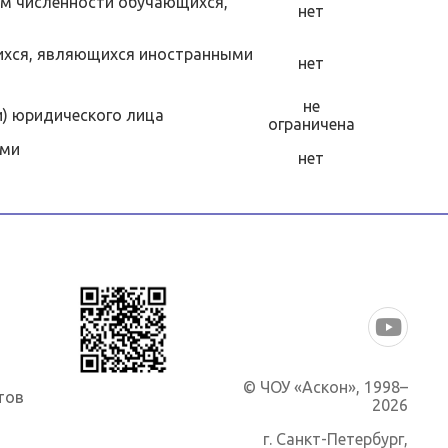
ем численности обучающихся,
нет
щихся, являющихся иностранными
нет
не
и) юридического лица
ограничена
ами
нет
© ЧОУ «Аскон», 1998–
тов
2026
г. Санкт-Петербург
,