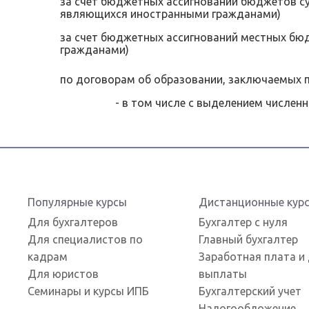
за счет бюджетных ассигнований бюджетов су
являющихся иностранными гражданами)
за счет бюджетных ассигнований местных бю
гражданами)
по договорам об образовании, заключаемых пр
- в том числе с выделением численност
Популярные курсы
Дистанционные кур
Для бухгалтеров
Бухгалтер с нуля
Для специалистов по
Главный бухгалтер
кадрам
Заработная плата и 
Для юристов
выплаты
Семинары и курсы ИПБ
Бухгалтерский учет
Налогообложение