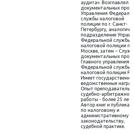
аудита». Возглавлял о
документальных пров
Управления Федераль
службы налоговой
полиции по г. Санкт-
Петербургу, аналогичн
подразделение Управл
Федеральной службы
налоговой полиции по 
Москве, затем – Служб
документальных пров
Главного управления
Федеральной службы
налоговой полиции Ро
Имеет государственны
ведомственные наград
Опыт преподавательск
судебно-арбитражной
работы - более 25 лет.
Автор книг и публикац
по налоговому и
административному
законодательству,
судебной практике.